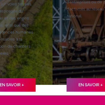
d’entreprises ou de 
 sur voies ferrées.
d’activités au réseau
disposons du
national.
el et des engins
és, ainsi que des
tences humaines
ensables à la
ation de chantiers
exes.
EN SAVOIR +
EN SAVOIR +