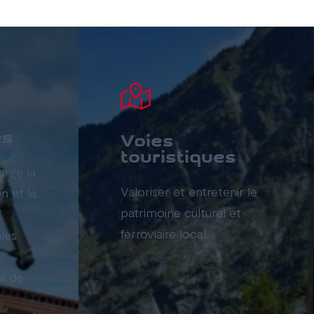
es
Voies
touristiques
rge la
Valoriser et entretenir le
n et la
patrimoine culturel et
E
ferroviaire local.
ales
s de