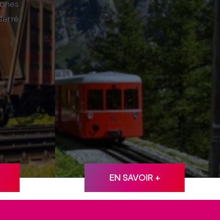
zones
 ferré
EN SAVOIR +