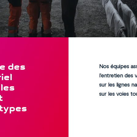
e des
Nos équipes ass
iel
l’entretien des 
sur les lignes n
 les
sur les voies to
t
 types