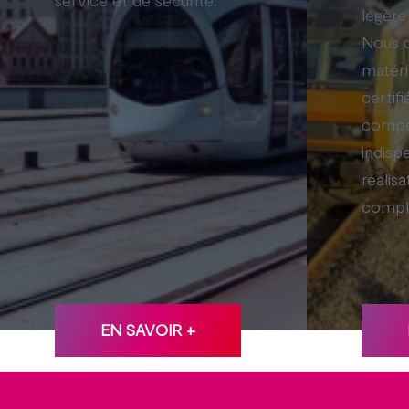
service et de sécurité.
légère
Nous 
matéri
certifi
compé
indisp
réalis
compl
EN SAVOIR +