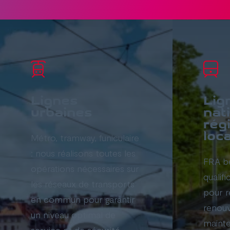
Lignes
Lig
urbaines
nat
rég
loc
Métro, tramway, funiculaire
: nous réalisons toutes les
FRA bé
opérations nécessaires sur
qualif
les réseaux de transports
pour r
en commun pour garantir
renouv
un niveau optimal de
mainte