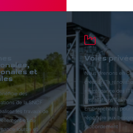
nes
Voies privé
ionales,
ionales et
Nous prenons en cha
ales
création, la rénovatio
maintenance des IT
néficie des
(Installations Termin
ications de la SNCF
Embranchées) pour
éaliser les travaux de
répondre aux besoin
ellement et de
raccordement
nance lourde et