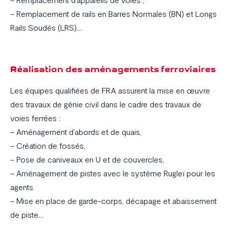
– Remplacement d’appareils de voies ;
– Remplacement de rails en Barres Normales (BN) et Longs
Domaines d’application
Rails Soudés (LRS)…
Réalisations
Réalisation des aménagements ferroviaires
La société
Les équipes qualifiées de FRA assurent la mise en œuvre
Carrière
des travaux de génie civil dans le cadre des travaux de
Actualités
voies ferrées :
– Aménagement d’abords et de quais,
– Création de fossés,
– Pose de caniveaux en U et de couvercles,
– Aménagement de pistes avec le système Rugleï pour les
Contact
agents
– Mise en place de garde-corps, décapage et abaissement
de piste…