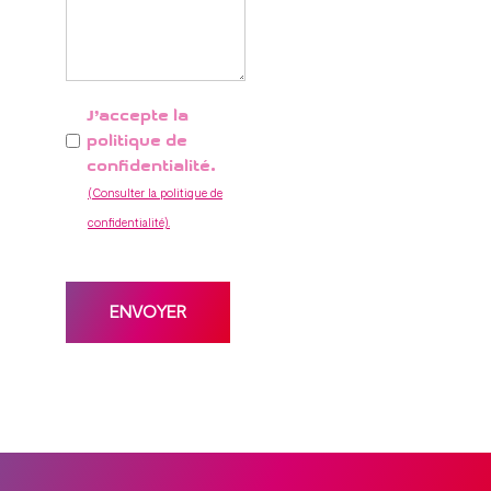
(Consulter
J’accepte la
la
politique de
politique
confidentialité.
de
(Consulter la politique de
confidentialité).
*
confidentialité).